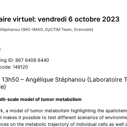
ire virtuel: vendredi 6 octobre 2023
Stéphanou (IMC-IMAG, DyCTiM Team, Grenoble)
m
ing ID: 867 6409 6440
code: 149120
 13h50 – Angélique Stéphanou (Laboratoire
e)
ulti-scale model of tumor metabolism
ork, a model of tumor metabolism highlighting the spatiote
 makes it possible to test different scenarios of environme
es on the metabolic trajectory of individual cells as well a