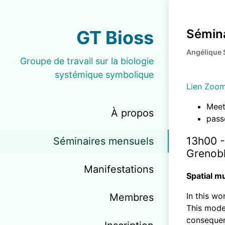
GT Bioss
Sémina
Angélique 
Groupe de travail sur la biologie
systémique symbolique
Lien Zoo
Meet
À propos
pass
13h00 -
Séminaires mensuels
Grenobl
Manifestations
Spatial m
In this w
Membres
This model
consequenc