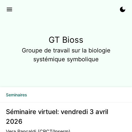
menu
dark_mode
GT Bioss
Groupe de travail sur la biologie
systémique symbolique
Seminaires
Séminaire virtuel: vendredi 3 avril
2026
Vera Pancaldi (CRCT/Inserm)